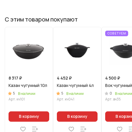
С этим товаром покупают
СОВЕТУЕМ
8 317 ₽
4 452 ₽
4 500 ₽
Казан чугунный 10л
Казан чугунный 4л
Вок чугунный
5
5
0
В наличии
В наличии
В наличи
Арт.
кч101
Арт.
кч041
Арт.
вч35
В корзину
В корзину
В корзи