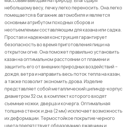
массовым выездам на природу. Благодаря
небольшому весу, печку легко переносить. Она легко
помещается в багажник автомобиля и является
основным атрибутом походных сборов и
неотъемлемым составляющим для казана или саджа.
Простая и надежная конструкция гарантирует
безопасность во время приготовления пищи на
открытом огне. Она поможет правильно установить
казан на оптимальном расстоянии от пламени и
защитить его от внешних природных воздействий –
дождя, ветра и направить весь поток тепла на казан,
а также позволит экономить дрова. Изделие
представляет собой металлический цилиндр-корпус
диаметром 32 см, в комплект которого входят
съемные ножки, дверца и кочерга. Оптимальная
толщина стенок и дна (2 мм) исключает возможность
их деформации. Термостойкое покрытие черного
цвета препятствует образованию ржавчины и