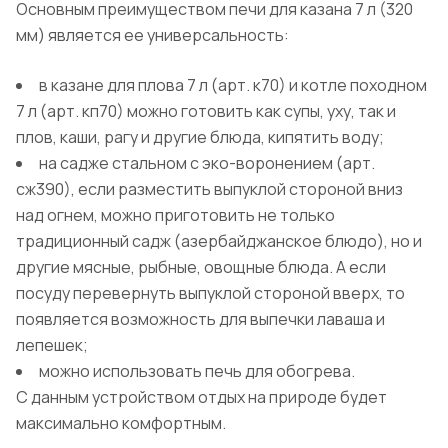
Основным преимуществом печи для казана 7 л (320
мм) является ее универсальность:
в казане для плова 7 л (арт. к70) и котле походном
7 л (арт. кп70) можно готовить как супы, уху, так и
плов, каши, рагу и другие блюда, кипятить воду;
на садже стальном с эко-воронением (арт.
сж390), если разместить выпуклой стороной вниз
над огнем, можно приготовить не только
традиционный садж (азербайджанское блюдо), но и
другие мясные, рыбные, овощные блюда. А если
посуду перевернуть выпуклой стороной вверх, то
появляется возможность для выпечки лаваша и
лепешек;
можно использовать печь для обогрева.
С данным устройством отдых на природе будет
максимально комфортным.