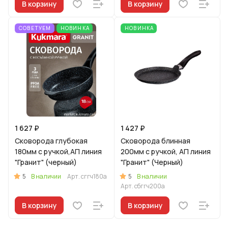
В корзину
В корзину
СОВЕТУЕМ
НОВИНКА
НОВИНКА
1 627 ₽
1 427 ₽
Сковорода глубокая
Сковорода блинная
180мм с ручкой,АП линия
200мм с ручкой, АП линия
"Гранит" (черный)
"Гранит" (Черный)
5
5
В наличии
Арт.
сггч180а
В наличии
Арт.
сбггч200а
В корзину
В корзину