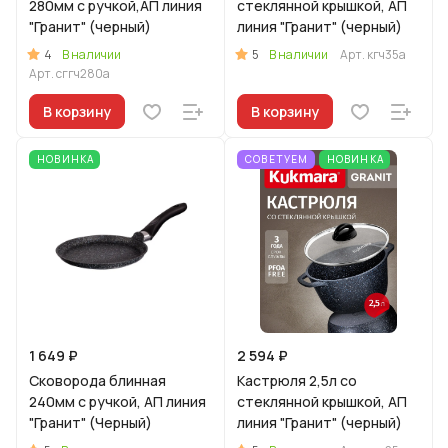
280мм с ручкой,АП линия
стеклянной крышкой, АП
"Гранит" (черный)
линия "Гранит" (черный)
4
5
В наличии
В наличии
Арт.
кгч35а
Арт.
сггч280а
В корзину
В корзину
НОВИНКА
СОВЕТУЕМ
НОВИНКА
1 649 ₽
2 594 ₽
Сковорода блинная
Кастрюля 2,5л со
240мм с ручкой, АП линия
стеклянной крышкой, АП
"Гранит" (Черный)
линия "Гранит" (черный)