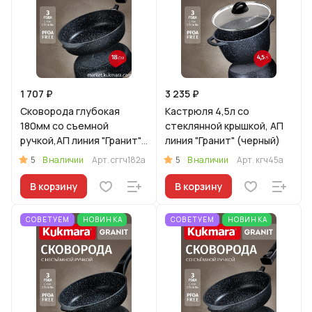
1 707 ₽
3 235 ₽
Сковорода глубокая
Кастрюля 4,5л со
180мм со съемной
стеклянной крышкой, АП
ручкой,АП линия "Гранит"
линия "Гранит" (черный)
(черный)
5
5
В наличии
Арт.
сггч182а
В наличии
Арт.
кгч45а
В корзину
В корзину
СОВЕТУЕМ
НОВИНКА
СОВЕТУЕМ
НОВИНКА