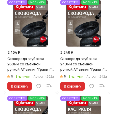
СОВЕТУЕМ
НОВИНКА
СОВЕТУЕМ
НОВИНКА
2 454 ₽
2 246 ₽
Сковорода глубокая
Сковорода глубокая
260мм со съемной
240мм со съемной
ручкой,АП линия "Гранит"
ручкой,АП линия "Гранит"
(черный)
(черный)
5
5
В наличии
Арт.
сггч262а
В наличии
Арт.
сггч242а
В корзину
В корзину
СОВЕТУЕМ
НОВИНКА
СОВЕТУЕМ
НОВИНКА