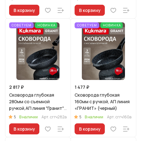
В корзину
В корзину
СОВЕТУЕМ
НОВИНКА
СОВЕТУЕМ
НОВИНКА
2 817 ₽
1 477 ₽
Сковорода глубокая
Сковорода глубокая
280мм со съемной
160мм с ручкой, АП линия
ручкой,АП линия "Гранит"
«ГРАНИТ» (черный)
(черный)
5
5
В наличии
Арт.
сггч282а
В наличии
Арт.
сггч160а
В корзину
В корзину