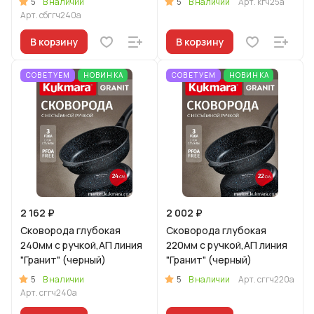
5
5
В наличии
В наличии
Арт.
кгч25а
Арт.
сбггч240а
В корзину
В корзину
СОВЕТУЕМ
НОВИНКА
СОВЕТУЕМ
НОВИНКА
2 162 ₽
2 002 ₽
Сковорода глубокая
Сковорода глубокая
240мм с ручкой,АП линия
220мм с ручкой,АП линия
"Гранит" (черный)
"Гранит" (черный)
5
5
В наличии
В наличии
Арт.
сггч220а
Арт.
сггч240а