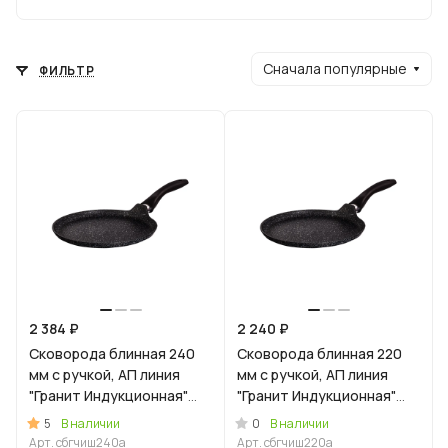
Сначала популярные
ФИЛЬТР
2 384 ₽
2 240 ₽
Сковорода блинная 240
Сковорода блинная 220
мм с ручкой, АП линия
мм с ручкой, АП линия
"Гранит Индукционная"
"Гранит Индукционная"
(черный)
(черный)
5
0
В наличии
В наличии
Арт.
сбгчиш240а
Арт.
сбгчиш220а