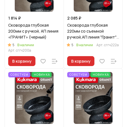
1 814 ₽
2 085 ₽
Сковорода глубокая
Сковорода глубокая
200мм с ручкой, АП линия
220мм со съемной
«ГРАНИТ» (черный)
ручкой,АП линия "Гранит"
(черный)
5
5
В наличии
В наличии
Арт.
сггч222а
Арт.
сггч200а
В корзину
В корзину
СОВЕТУЕМ
НОВИНКА
СОВЕТУЕМ
НОВИНКА