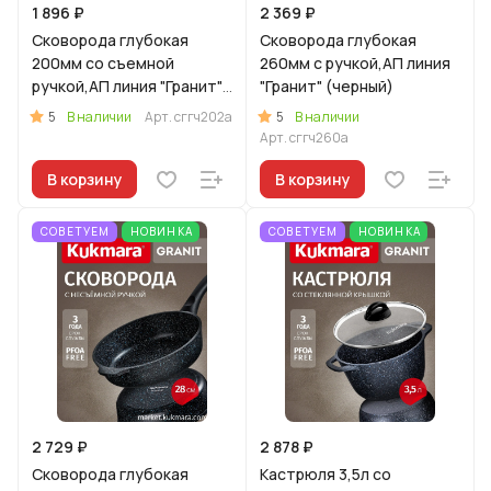
1 896 ₽
2 369 ₽
Сковорода глубокая
Сковорода глубокая
200мм со съемной
260мм с ручкой,АП линия
ручкой,АП линия "Гранит"
"Гранит" (черный)
(черный)
5
5
В наличии
Арт.
сггч202а
В наличии
Арт.
сггч260а
В корзину
В корзину
СОВЕТУЕМ
НОВИНКА
СОВЕТУЕМ
НОВИНКА
2 729 ₽
2 878 ₽
Сковорода глубокая
Кастрюля 3,5л со