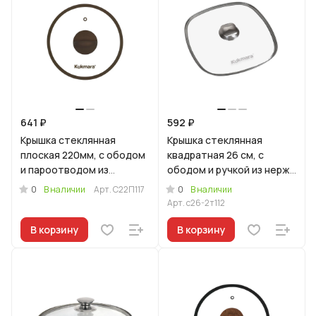
641 ₽
592 ₽
Крышка стеклянная
Крышка стеклянная
плоская 220мм, с ободом
квадратная 26 см, с
и пароотводом из
ободом и ручкой из нерж.
силикона и бакелитовой
стали, деколь серая
0
0
В наличии
Арт.
С22П117
В наличии
ручкой софт-тач цв
Арт.
с26-2т112
В корзину
В корзину