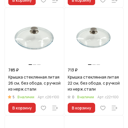
В корзину
В корзину
785 ₽
713 ₽
Крышка стеклянная литая
Крышка стеклянная литая
26 см, без обода, с ручкой
22 см, без обода, с ручкой
из нерж.стали
из нерж.стали
5
0
В наличии
Арт.
с26т100
В наличии
Арт.
с22т100
В корзину
В корзину