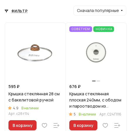
Сначала популярные
ФИЛЬТР
СОВЕТУЕМ
НОВИНКА
595 ₽
676 ₽
Крышка стеклянная 28 см
Крышка стеклянная
с бакелитовой ручкой
плоская 240мм, с ободом
и пароотводом из
4.9
В наличии
силикона и бакелитовой
Арт.
с28т114
5
В наличии
Арт.
С24П116
ручкой софт-тач цв
В корзину
В корзину