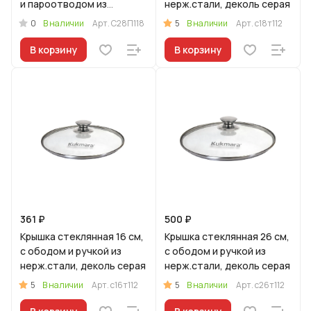
и пароотводом из
нерж.стали, деколь серая
силикона и бакелитовой
0
5
В наличии
Арт.
С28П118
В наличии
Арт.
с18т112
ручкой софт-тач цв
В корзину
В корзину
361 ₽
500 ₽
Крышка стеклянная 16 см,
Крышка стеклянная 26 см,
с ободом и ручкой из
с ободом и ручкой из
нерж.стали, деколь серая
нерж.стали, деколь серая
5
5
В наличии
Арт.
с16т112
В наличии
Арт.
с26т112