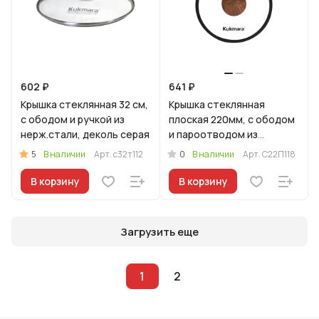
602 ₽
641 ₽
Крышка стеклянная 32 см,
Крышка стеклянная
с ободом и ручкой из
плоская 220мм, с ободом
нерж.стали, деколь серая
и пароотводом из
силикона и бакелитовой
5
0
В наличии
Арт.
с32т112
В наличии
Арт.
С22П118
ручкой софт-тач цв
В корзину
В корзину
Загрузить еще
1
2