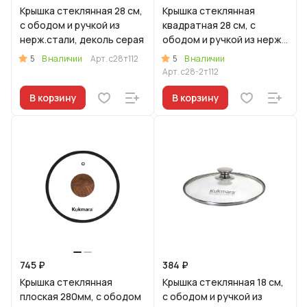
Крышка стеклянная 28 см,
Крышка стеклянная
с ободом и ручкой из
квадратная 28 см, с
нерж.стали, деколь серая
ободом и ручкой из нерж.
стали, деколь серая
5
5
В наличии
Арт.
с28т112
В наличии
Арт.
с28-2т112
В корзину
В корзину
745 ₽
384 ₽
Крышка стеклянная
Крышка стеклянная 18 см,
плоская 280мм, с ободом
с ободом и ручкой из