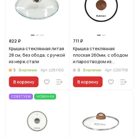
822 ₽
711 ₽
Крышка стеклянная литая
Крышка стеклянная
28 см, без обода, с ручкой
плоская 260мм, с ободом
из нерж.стали
и пароотводом из
силикона и бакелитовой
5
0
В наличии
Арт.
с28т100
В наличии
Арт.
С26П118
ручкой софт-тач цв
В корзину
В корзину
СОВЕТУЕМ
НОВИНКА