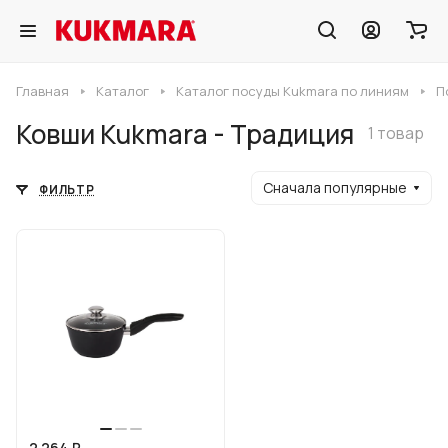
Главная
Каталог
Каталог посуды Kukmara по линиям
П
Ковши Kukmara - Традиция
1 товар
Сначала популярные
ФИЛЬТР
2 264 ₽