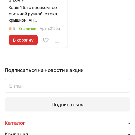
Ковш 1,5л с носиком, со
съемной ручкой, стекл.
крышкой, АП
линия"Традиция"
5
В наличии
Арт.
к0156а
В корзину
Подписаться
на новости и акции
Подписаться
Каталог
Компания