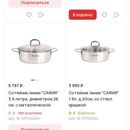
Подписаться
В корзину
5 797 ₽
3 950 ₽
Сотейник линии "САФИЯ"
Сотейник линии "САФИЯ"
3,9 литра, диаметром 26
1,9л, д,20см, со стекл.
см, с металлической
крышкой
крышкой
0
5
Нет в наличии
В наличии
Арт.
SF-STP3926M
Арт.
SF-STP1920G
Подписаться