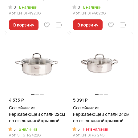
линия "Леон"
линия "Леон"
0
0
В наличии
В наличии
Арт.
LN-STP1920G
Арт.
LN-STP4828G
В корзину
В корзину
4 335 ₽
5 091 ₽
Сотейник из
Сотейник из
нержавеющей стали 22см
нержавеющей стали 24см
со стеклянной крышкой,
со стеклянной крышкой,
линия "Сафия"
линия "Леон"
5
5
В наличии
Нет в наличии
Арт.
SF-STP2422G
Арт.
LN-STP3124G