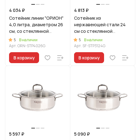
4 034 ₽
4 813 ₽
Сотейник линии "ОРИОН"
Сотейник из
4,0 литра, диаметром 26
нержавеющей стали 24
см, со стеклянной
см со стеклянной
крышкой
крышкой, линия "Сафия"
5
5
В наличии
В наличии
Арт.
ORN-STP4026G
Арт.
SF-STP3124G
В корзину
В корзину
5 597 ₽
5 090 ₽