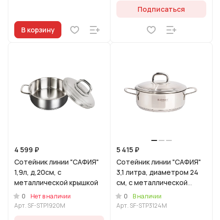
Подписаться
В корзину
4 599 ₽
5 415 ₽
Сотейник линии "САФИЯ"
Сотейник линии "САФИЯ"
1,9л, д,20см, с
3,1 литра, диаметром 24
металлической крышкой
см, с металлической
крышкой
0
0
Нет в наличии
В наличии
Арт.
SF-STP1920M
Арт.
SF-STP3124M