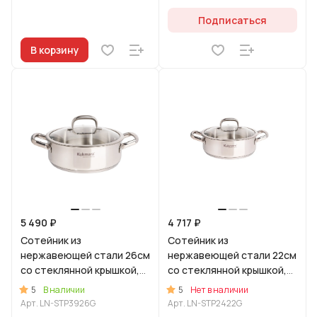
Подписаться
В корзину
5 490 ₽
4 717 ₽
Сотейник из
Сотейник из
нержавеющей стали 26см
нержавеющей стали 22см
со стеклянной крышкой,
со стеклянной крышкой,
линия "Леон"
линия "Леон"
5
5
В наличии
Нет в наличии
Арт.
LN-STP3926G
Арт.
LN-STP2422G