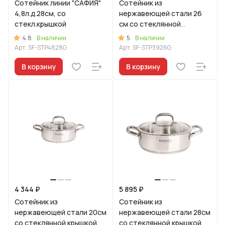
Сотейник линии "САФИЯ"
Сотейник из
4,8л.д.28см, со
нержавеющей стали 26
стекл.крышкой
см со стеклянной
крышкой, линия "Сафия"
4.8
5
В наличии
В наличии
Арт.
SF-STP4828G
Арт.
SF-STP3926G
В корзину
В корзину
4 344 ₽
5 895 ₽
Сотейник из
Сотейник из
нержавеющей стали 20см
нержавеющей стали 28см
со стеклянной крышкой,
со стеклянной крышкой,