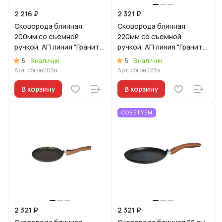
2 216 ₽
2 321 ₽
Сковорода блинная
Сковорода блинная
200мм со съемной
220мм со съемной
ручкой, АП линия "Гранит
ручкой, АП линия "Гранит
Ультра Индукционная"
Ультра Индукционная"
5
5
В наличии
В наличии
(оригинальный)
(оригинальный)
Арт.
сбгои203а
Арт.
сбгои223а
В корзину
В корзину
СОВЕТУЕМ
2 321 ₽
2 321 ₽