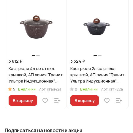
3 812 ₽
3 324 ₽
Кастрюля 4л со стекл.
Кастрюля 2л со стекл.
крышкой, АП линия "Гранит
крышкой, АП линия "Гранит
Ультра Индукционная"
Ультра Индукционная"
(Красный)
(Синий)
5
0
В наличии
Арт.
кгаи42а
В наличии
Арт.
кгги22а
В корзину
В корзину
Подписаться
на новости и акции