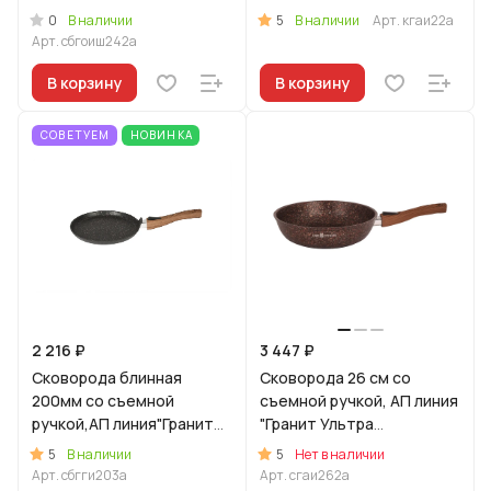
Индукционная"
(Красный)
0
5
В наличии
В наличии
Арт.
кгаи22а
(Оригинальный)
Арт.
сбгоиш242а
В корзину
В корзину
СОВЕТУЕМ
НОВИНКА
2 216 ₽
3 447 ₽
Сковорода блинная
Сковорода 26 см со
200мм со съемной
съемной ручкой, АП линия
ручкой,АП линия"Гранит
"Гранит Ультра
Ультра Индукционная"
Индукционная" (Красный)
5
5
В наличии
Нет в наличии
(синий)
Арт.
сбгги203а
Арт.
сгаи262а