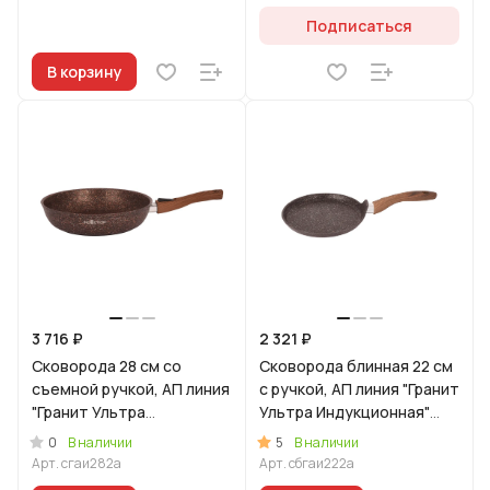
Подписаться
В корзину
3 716 ₽
2 321 ₽
Сковорода 28 см со
Сковорода блинная 22 см
съемной ручкой, АП линия
с ручкой, АП линия "Гранит
"Гранит Ультра
Ультра Индукционная"
Индукционная" (Красный)
(Красный)
0
5
В наличии
В наличии
Арт.
сгаи282а
Арт.
сбгаи222а