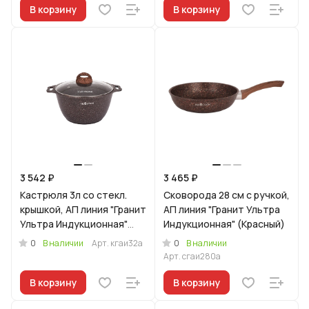
В корзину
В корзину
3 542 ₽
3 465 ₽
Кастрюля 3л со стекл.
Сковорода 28 см с ручкой,
крышкой, АП линия "Гранит
АП линия "Гранит Ультра
Ультра Индукционная"
Индукционная" (Красный)
(Красный)
0
0
В наличии
Арт.
кгаи32а
В наличии
Арт.
сгаи280а
В корзину
В корзину