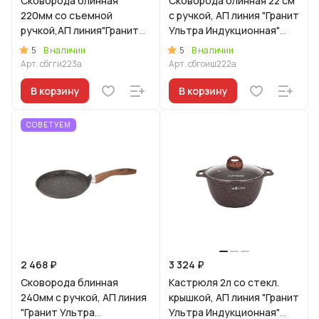
Сковорода блинная
Сковорода блинная 22 см
220мм со съемной
с ручкой, АП линия "Гранит
ручкой,АП линия"Гранит
Ультра Индукционная"
Ультра Индукционная"
(Оригинальный)
5
5
В наличии
В наличии
(синий)
Арт.
сбгги223а
Арт.
сбгоиш222а
В корзину
В корзину
СОВЕТУЕМ
2 468 ₽
3 324 ₽
Сковорода блинная
Кастрюля 2л со стекл.
240мм с ручкой, АП линия
крышкой, АП линия "Гранит
"Гранит Ультра
Ультра Индукционная"