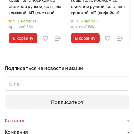
Ковш 1,5л с носиком со
Ковш 1,5л с носиком со
съемной ручкой, со стекл.
съемной ручкой, со стекл.
крышкой, АП (светлый
крышкой, АП (кофейный
мрамор)
мрамор)
5
0
В наличии
В наличии
Арт.
кмс0156а
Арт.
кмк0156а
В корзину
В корзину
Подписаться
на новости и акции
Подписаться
Каталог
Компания