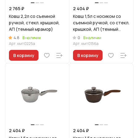
2 765 ₽
2 404 ₽
Ковш 2,2л со съемной
Ковш 1,5л с носиком со
ручкой, стекл. крышкой,
съемной ручкой, со стекл.
АП (темный мрамор)
крышкой, АП (темный
мрамор)
4.8
0
В наличии
В наличии
Арт.
кмт0225а
Арт.
кмт0156а
В корзину
В корзину
2 404 ₽
2 404 ₽