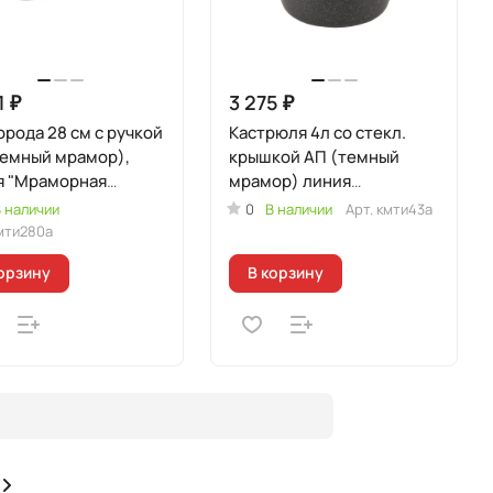
1 ₽
3 275 ₽
рода 28 см с ручкой
Кастрюля 4л со стекл.
темный мрамор),
крышкой АП (темный
я "Мраморная
мрамор) линия
кционная"
"Мраморная
 наличии
0
В наличии
Арт.
кмти43а
Индукционная"
мти280а
орзину
В корзину