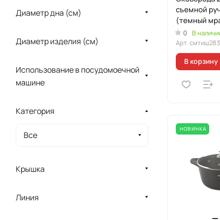
съемной руч
Диаметр дна (см)
(темный мр
"Мраморная
0
В наличи
Диаметр изделия (см)
индукционн
Арт.
смтиш283
В корзину
Использование в посудомоечной
машине
Категория
НОВИНКА
Все
Крышка
Линия