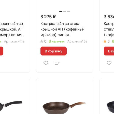
3 275 ₽
3 63
ровня 4л со
Кастрюля 4л со стекл.
Каст
 крышкой, АП
крышкой АП (кофейный
стек
) линия
мрамор) линия
(коф
"Мраморная
лини
и
Арт.
жмти41а
0
В наличии
Арт.
кмки43а
5
В
ая"
Индукционная"
Инду
В корзину
В к