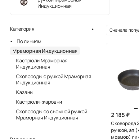
Индукционная
Категория
Сначала попу
По линиям
Мраморная Индукционная
Кастрюли Мраморная
Индукционная
Сковороды с ручкой Мраморная
Индукционная
Казаны
Кастрюли-жаровни
Сковороды со съемной ручкой
2 185 ₽
Мраморная Индукционная
Сковорода 
ручкой, ап 
мрамор) ли