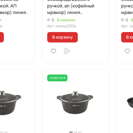
кой, АП
ручкой, ап (кофейный
ручко
амор) линия
мрамор) линия
мрам
"Мраморная
"Мра
и
0
В наличии
0
В
ая"
Индукционная"
Инду
а
Арт.
смкиш220а
Арт.
с
В корзину
В к
НОВИНКА