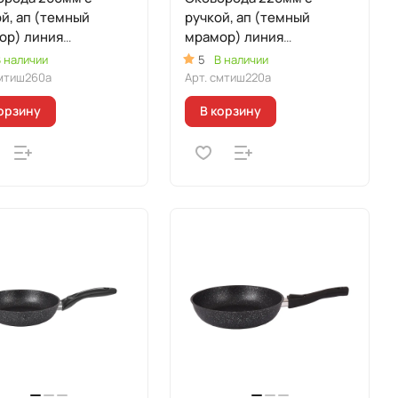
й, ап (темный
ручкой, ап (темный
ор) линия
мрамор) линия
морная
"Мраморная
 наличии
5
В наличии
кционная"
Индукционная
мтиш260а
Арт.
смтиш220а
орзину
В корзину