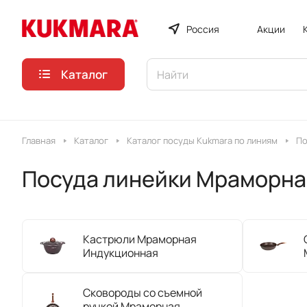
Россия
Акции
Каталог
Главная
Каталог
Каталог посуды Kukmara по линиям
По
Посуда линейки Мраморна
Кастрюли Мраморная
Индукционная
Сковороды со съемной
ручкой Мраморная