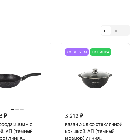
СОВЕТУЕМ
НОВИНКА
3 ₽
3 212 ₽
орода 280мм с
Казан 3,5л со стеклянной
й, АП (темный
крышкой, АП (темный
ор) линия
мрамор) линия