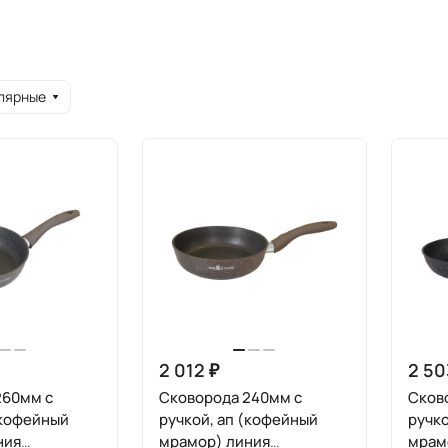
лярные
2 012 ₽
2 50
260мм с
Сковорода 240мм с
Сков
(кофейный
ручкой, ап (кофейный
ручко
ния
мрамор) линия
мрам