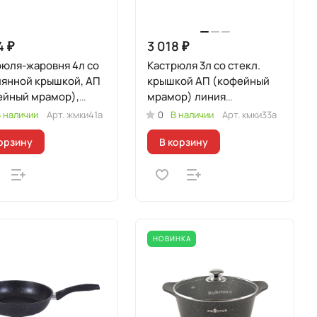
4 ₽
3 018 ₽
рюля-жаровня 4л со
Кастрюля 3л со стекл.
лянной крышкой, АП
крышкой АП (кофейный
ейный мрамор),
мрамор) линия
я "Мраморная
"Мраморная
 наличии
Арт.
жмки41а
0
В наличии
Арт.
кмки33а
кционная"
Индукционная"
орзину
В корзину
НОВИНКА