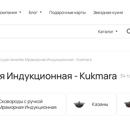
Компания
Блог
Подарочные карты
Звездная кухня
Каталог
суда линейки Мраморная Индукционная - Kukmara
я Индукционная - Kukmara
34 т
Сковороды с ручкой
Казаны
Мраморная Индукционная