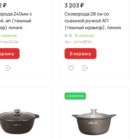
2 ₽
3 203 ₽
орода 240мм с
Сковорода 28 см со
й, ап (темный
съемной ручкой АП
ор) линия
(темный мрамор), линия
морная
"Мраморная
 наличии
0
В наличии
кционная"
Индукционная"
мтиш240а
Арт.
смти282а
орзину
В корзину
НОВИНКА