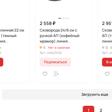
2 558 ₽
2 95
линная 22 см
Сковорода 24/6 см с
Сково
П (темный
ручкой АП (кофейный
АП (
ния
мрамор) линия
лини
"Мраморная
Инду
и
5
Нет в наличии
0
В
ая"
Индукционная"
а
Арт.
смки240а
Арт.
с
Подписаться
В к
Загрузить еще
1
2