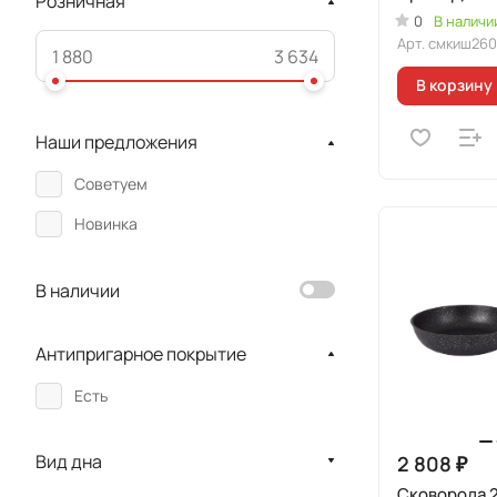
Розничная
"Мраморная
0
В наличи
индукционн
Арт.
смкиш260
В корзину
Наши предложения
Советуем
Новинка
В наличии
Антипригарное покрытие
Есть
Вид дна
2 808 ₽
Сковорода 