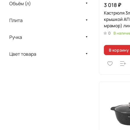
Объём (л)
3 018 ₽
Кастрюля 3л
крышкой АП
Плита
мрамор) ли
"Мраморная
0
В наличи
Ручка
Индукционн
В корзину
Цвет товара