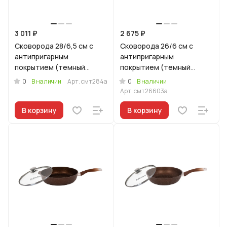
3 011 ₽
2 675 ₽
Сковорода 28/6,5 см с
Сковорода 26/6 см с
антипригарным
антипригарным
покрытием (темный
покрытием (темный
мрамор) с ручкой и
мрамор) с ручкой и
0
0
В наличии
Арт.
смт284а
В наличии
стеклянной крышкой
стеклянной крышкой
Арт.
смт26603а
В корзину
В корзину