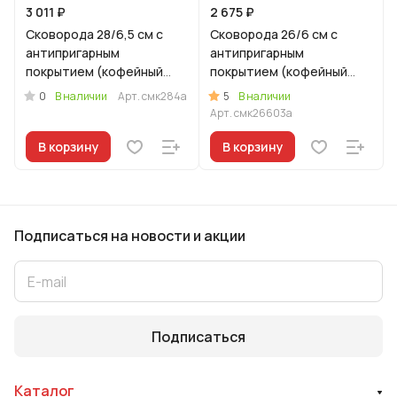
3 011 ₽
2 675 ₽
Сковорода 28/6,5 см с
Сковорода 26/6 см с
антипригарным
антипригарным
покрытием (кофейный
покрытием (кофейный
мрамор) с ручкой и
мрамор) с ручкой и
0
5
В наличии
Арт.
смк284а
В наличии
стеклянной крышкой
стеклянной крышкой
Арт.
смк26603а
В корзину
В корзину
Подписаться
на новости и акции
Подписаться
Каталог