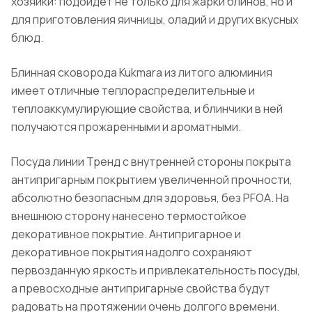
хозяйки: подойдет не только для жарки блинов, но и
для приготовления яичницы, оладий и других вкусных
блюд.
Блинная сковорода Kukmara из литого алюминия
имеет отличные теплораспределительные и
теплоаккумулирующие свойства, и блинчики в ней
получаются прожаренными и ароматными.
Посуда линии Тренд с внутренней стороны покрыта
антипригарным покрытием увеличенной прочности,
абсолютно безопасным для здоровья, без PFOA. На
внешнюю сторону нанесено термостойкое
декоративное покрытие. Антипригарное и
декоративное покрытия надолго сохраняют
первозданную яркость и привлекательность посуды,
а превосходные антипригарные свойства будут
радовать на протяжении очень долгого времени.