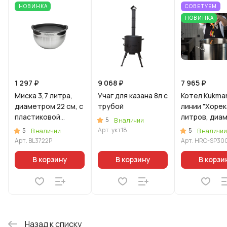
НОВИНКА
СОВЕТУЕМ
НОВИНКА
1 297 ₽
9 068 ₽
7 965 ₽
Миска 3,7 литра,
Учаг для казана 8л с
Котел Kukma
диаметром 22 см, с
трубой
линии "Хорек
пластиковой
литров, диа
5
В наличии
крышкой
35см, с
Арт.
укт18
5
5
В наличии
В наличии
металличес
Арт.
BL3722P
Арт.
HRC-SP30
крышкой
В корзину
В корзину
В корзи
Назад к списку