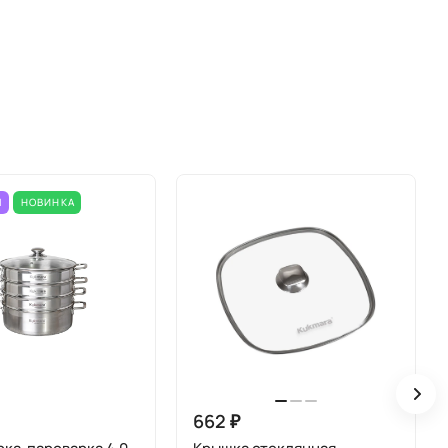
М
НОВИНКА
662 ₽