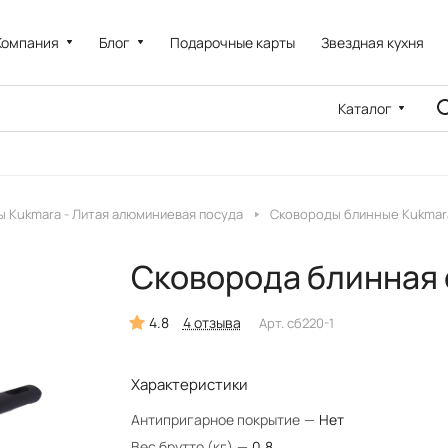
Компания
Блог
Подарочные карты
Звездная кухня
Каталог
 Kukmara - Литая алюминиевая посуда
Сковороды блинные Kukmar
Сковорода блинная 
4.8
4 отзыва
Арт.
сб220-1
Характеристики
Антипригарное покрытие
—
Нет
Вес брутто (кг)
—
0.8