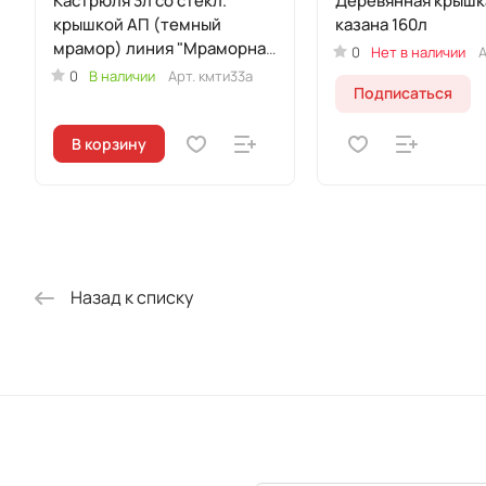
Кастрюля 3л со стекл.
Деревянная крышк
крышкой АП (темный
казана 160л
мрамор) линия "Мраморная
0
Нет в наличии
А
Индукционная"
0
В наличии
Арт.
кмти33а
Подписаться
В корзину
Назад к списку