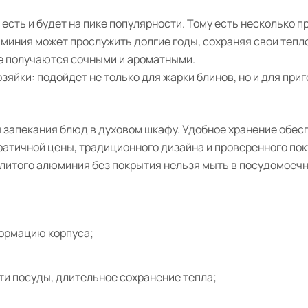
есть и будет на пике популярности. Тому есть несколько п
люминия может прослужить долгие годы, сохраняя свои теп
е получаются сочными и ароматными.
зяйки: подойдет не только для жарки блинов, но и для при
 запекания блюд в духовом шкафу. Удобное хранение обес
атичной цены, традиционного дизайна и проверенного пок
з литого алюминия без покрытия нельзя мыть в посудомоеч
формацию корпуса;
ти посуды, длительное сохранение тепла;