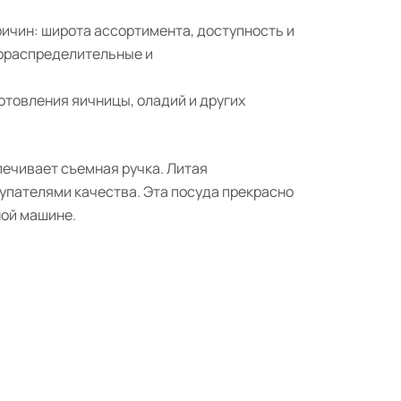
ричин: широта ассортимента, доступность и
лораспределительные и
готовления яичницы, оладий и других
печивает съемная ручка. Литая
упателями качества. Эта посуда прекрасно
ной машине.