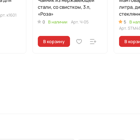
а для
Чайник из нержавеющей
Мантовар
стали, со свистком, 3 л,
литра, д
«Роза»
стеклян
рт.
к1601
0
В наличии
Арт.
Ч-05
5
В нал
Арт.
STM4
В корзину
В корз