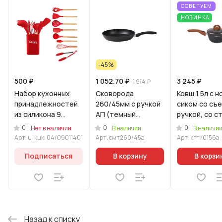
СОВЕТУЕМ
НОВИНКА
-45%
500 ₽
1 052.70 ₽
3 245 ₽
1 914 ₽
Набор кухонных
Сковорода
Ковш 1,5л с н
принадлежностей
260/45мм с ручкой
сиком со съ
из силикона 9
АП (темный
ручкой, со ст
предметов
мрамор)
крышкой, АП 
0
0
0
Нет в наличии
В наличии
В наличи
Красный
"Гранит Ульт
Арт.
u-kuk-04/09011401
Арт.
смт260/45а
Арт.
кгги0156а
(Уцененный товар)
Индукционна
(синий)
Подписаться
В корзину
В корзи
Назад к списку