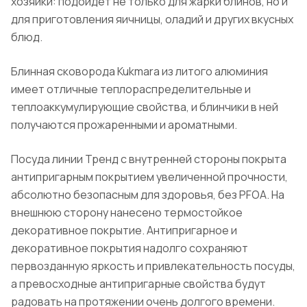
хозяйки: подойдет не только для жарки блинов, но и
для приготовления яичницы, оладий и других вкусных
блюд.
Блинная сковорода Kukmara из литого алюминия
имеет отличные теплораспределительные и
теплоаккумулирующие свойства, и блинчики в ней
получаются прожаренными и ароматными.
Посуда линии Тренд с внутренней стороны покрыта
антипригарным покрытием увеличенной прочности,
абсолютно безопасным для здоровья, без PFOA. На
внешнюю сторону нанесено термостойкое
декоративное покрытие. Антипригарное и
декоративное покрытия надолго сохраняют
первозданную яркость и привлекательность посуды,
а превосходные антипригарные свойства будут
радовать на протяжении очень долгого времени.