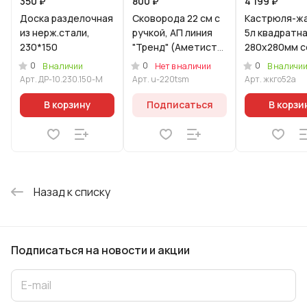
350 ₽
800 ₽
4 199 ₽
Доска разделочная
Cкoворода 22 см с
Кастрюля-ж
из нерж.стали,
ручкой, АП линия
5л квадратн
230*150
"Тренд" (Аметист)
280х280мм с
(Уцененный товар)
стекл. крышк
0
0
0
В наличии
Нет в наличии
В наличи
линия "Грани
Арт.
ДР-10.230.150-M
Арт.
u-220tsm
Арт.
жкго52а
ультра"
(оригинальн
В корзину
Подписаться
В корзи
Назад к списку
Подписаться
на новости и акции