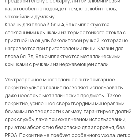
предварительную обжарку. Литой алюминиевый
казан особенно подойдет тем, кто любит плов,
чахохбили и думляму.
Казаны для плова 3,5л и 4,5л комплектуются
стеклянными крышками из термостойкого стекла с
приятной на ощупь бакелитовой ручкой, которая не
нагревается при приготовлении пищи. Казаны для
плова 6л, 7л, 9л комплектуются металлическими
крышками с ручками из нержавеющей стали.
Ультрапрочное многослойное антипригарное
покрытие ультра гранит позволяет использовать
даже неострые металлические предметы. Такое
покрытие, усиленное сверхтвердыми минералами
близкими по твердости к алмазу, гарантирует долгий
срок службы даже при ежедневном использовании,
при этом абсолютно безопасно для здоровья, без
PFOA. Покрытие не требует особенного ухода, легко