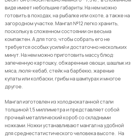
виде имеет небольшие габариты. На нем можно
готовить в походах, на рыбалке или охоте, а также на
загородном участке. Мангал №12 легко хранить,
поскольку в сложенном состоянии он весьма
компактен. А для того, чтобы собрать его не
требуется особых усилий и достаточно нескольких
минут. На нем можно приготовить массу блюд:
запеченную картошку, обжаренные овощи, шашлык из
мяса, люля-кебаб, стейк на барбекю, жареные
купаты или колбаски, грибы на шампурах и многое
другое.
Мангал изготовлен из холоднокатанной стали
толщиной 1,5 миллиметра и представляет собой
прочный металлический короб со складными
ножками. Ножки устанавливают мангал на удобной
для среднестатистического человека высоте.
На