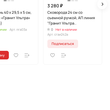
3 280 ₽
 40 x 29,5 x 5 см,
Сковорода 24 см со
 «Гранит Ультра»
съемной ручкой, АП линия
й)
"Гранит Ультра
Индукционная" (Красный)
ичии
Арт.
пга03а
0
Нет в наличии
Арт.
сгаи242а
Подписаться
ину