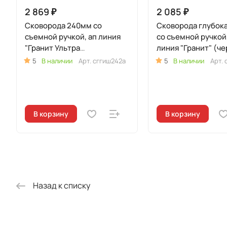
2 869 ₽
2 085 ₽
Сковорода 240мм со
Сковорода глубок
съемной ручкой, ап линия
со съемной ручкой
"Гранит Ультра
линия "Гранит" (ч
Индукционная" (синий)
5
В наличии
Арт.
сггиш242а
5
В наличии
Арт.
В корзину
В корзину
Назад к списку