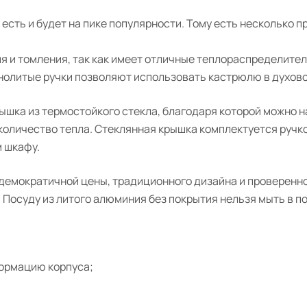
есть и будет на пике популярности. Тому есть несколько п
я и томления, так как имеет отличные теплораспределите
нолитые ручки позволяют использовать кастрюлю в духов
шка из термостойкого стекла, благодаря которой можно н
 количество тепла. Стеклянная крышка комплектуется ручк
 шкафу.
демократичной цены, традиционного дизайна и проверенно
. Посуду из литого алюминия без покрытия нельзя мыть в 
формацию корпуса;