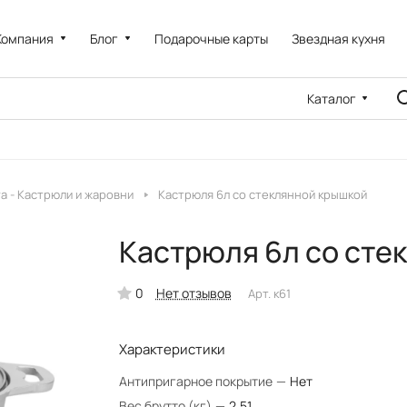
Компания
Блог
Подарочные карты
Звездная кухня
Каталог
a - Кастрюли и жаровни
Кастрюля 6л со стеклянной крышкой
Кастрюля 6л со сте
0
Нет отзывов
Арт.
к61
Характеристики
Антипригарное покрытие
—
Нет
Вес брутто (кг)
—
2.51