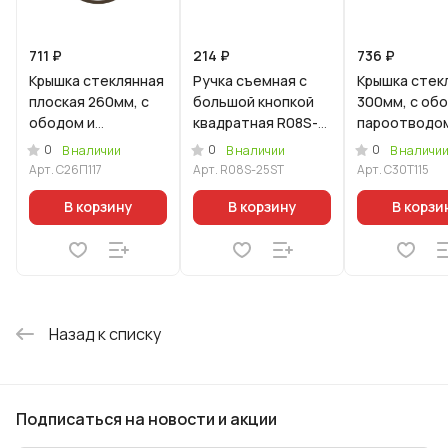
711 ₽
214 ₽
736 ₽
Крышка стеклянная
Ручка съемная с
Крышка стек
плоская 260мм, с
большой кнопкой
300мм, с об
ободом и
квадратная R08S-
пароотводом
пароотводом из
25ST Светло-
нерж. стали 
0
0
0
В наличии
В наличии
В наличи
силикона и
розовый (малая) в
золото и руч
Арт.
С26П117
Арт.
R08S-25ST
Арт.
С30Т115
бакелитовой
комплекте с
кнопкой
ручкой софт-тач
экраном
В корзину
В корзину
В корзи
цв
Назад к списку
Подписаться
на новости и акции