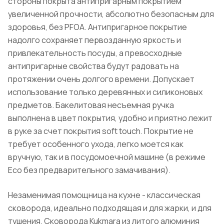
стороны покрыта антипригарным покрытием
увеличенной прочности, абсолютно безопасным для
здоровья, без PFOA. Антипригарное покрытие
надолго сохраняет первозданную яркость и
привлекательность посуды, а превосходные
антипригарные свойства будут радовать на
протяжении очень долгого времени. Допускает
использование только деревянных и силиконовых
предметов. Бакелитовая несъемная ручка
выполнена в цвет покрытия, удобно и приятно лежит
в руке за счет покрытия soft touch. Покрытие не
требует особенного ухода, легко моется как
вручную, так и в посудомоечной машине (в режиме
Eco без предварительного замачивания).
Незаменимая помощница на кухне - классическая
сковорода, идеально подходящая и для жарки, и для
тушения. Сковорода Kukmara из литого алюминия