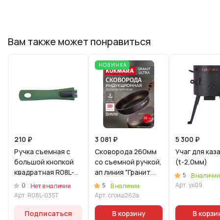
Вам также может понравиться
НОВИНКА
210 ₽
3 081 ₽
5 300 ₽
Ручка съемная с
Сковорода 260мм
Учаг для каз
большой кнопкой
со съемной ручкой,
(t-2,0мм)
квадратная R08L-
ап линия "Гранит
5
В наличии
03ST Зеленый в
Ультра
Арт.
ук09
0
5
Нет в наличии
В наличии
комплекте с
Индукционная"
Арт.
R08L-03ST
Арт.
сгоиш262а
экраном
(оригинальный)
пламегасительным
Подписаться
В корзину
В корзи