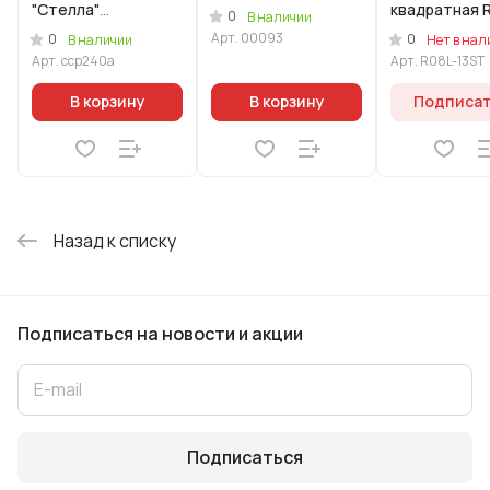
"Стелла"
квадратная 
0
В наличии
(ристретто)
13ST серый в
Арт.
00093
0
0
В наличии
Нет в нал
комплекте с
Арт.
сср240а
Арт.
R08L-13ST
экраном
пламегасит
В корзину
В корзину
Подписа
Назад к списку
Подписаться
на новости и акции
Подписаться