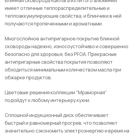
Блинная сковорода Kukmara из литого алюминия
имеет отличные теплораспределительные и
теплоаккумулирующие свойства, и блинчики в ней
получаются пропеченными и ароматными.
Многослойное антипригарное покрытие блинной
сковороды надежно, износоустойчиво и совершенно
безопасно для здоровья, без PFOA. Прекрасные
антипригарные свойства покрытия позволяют
обходиться минимальным количеством масла при
обжарке продуктов.
Цветовые решения коллекции "Мраморная"
подойдут к любому интерьеру кухни.
Сплошной индукционный диск обеспечивает
быстрый и равномерный прогрев, что позволяет
значительно сэкономить электроэнергию и время на