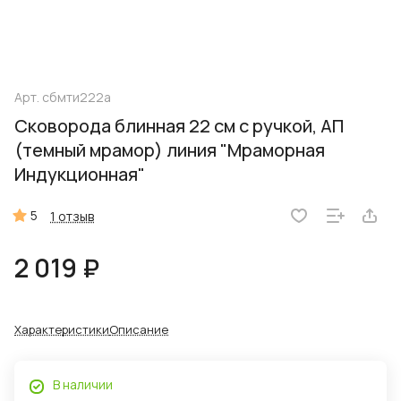
Арт.
сбмти222а
Сковорода блинная 22 см с ручкой, АП
(темный мрамор) линия "Мраморная
Индукционная"
5
1 отзыв
2 019 ₽
Характеристики
Описание
В наличии