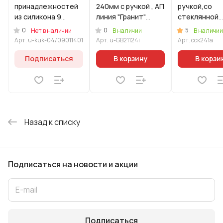
принадлежностей
240мм с ручкой , АП
ручкой,со
из силикона 9
линия "Гранит"
стеклянной
предметов
(черный) индукция
крышкой, АП 
0
0
5
Нет в наличии
В наличии
В наличии
Красный
(Уцененный товар)
"Стелла"(ка
Арт.
u-kuk-04/09011401
Арт.
u-GB21124i
Арт.
сск241а
(Уцененный товар)
Подписаться
В корзину
В корзи
Назад к списку
Подписаться
на новости и акции
Подписаться