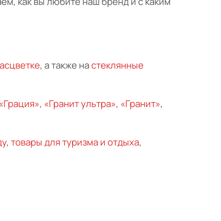
ем, как вы любите наш бренд и с каким
расцветке
, а также на
стеклянные
«Грация»
,
«Гранит ультра»
,
«Гранит»
,
ду
,
товары для туризма и отдыха
,