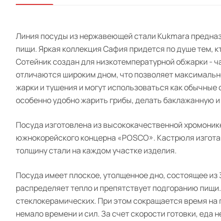
Линия посуды из нержавеющей стали Kukmara предназн
пищи. Яркая коллекция Сафия придется по душе тем, 
Сотейник создан для низкотемпературной обжарки - ча
отличаются широким дном, что позволяет максимальн
жарки и тушения и могут использоваться как обычные
особенно удобно жарить грибы, делать баклажанную и
Посуда изготовлена из высококачественной хромонике
южнокорейского концерна «POSCO». Кастрюля изготав
толщину стали на каждом участке изделия.
Посуда имеет плоское, утолщенное дно, состоящее из
распределяет тепло и препятствует подгоранию пищи. 
стеклокерамических. При этом сокращается время на п
немало времени и сил. За счет скорости готовки, еда