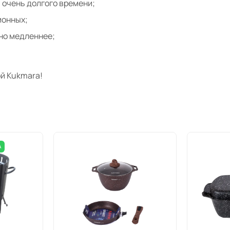
 очень долгого времени;
ионных;
тно медленнее;
й Kukmara!
А