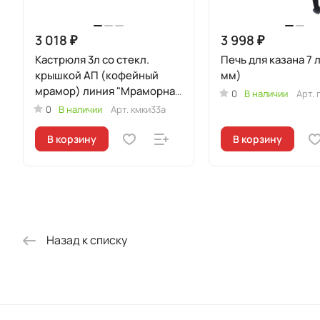
3 018 ₽
3 998 ₽
Кастрюля 3л со стекл.
Печь для казана 7 
крышкой АП (кофейный
мм)
мрамор) линия "Мраморная
0
В наличии
Арт.
Индукционная"
0
В наличии
Арт.
кмки33а
В корзину
В корзину
Назад к списку