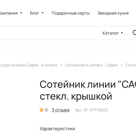
Компания
Блог
Подарочные карты
Звездная кухня
Каталог
суда линейки Сафия - Kukmara
Сотейники Kukmara - Сафия
Сотей
Сотейник линии "САФ
стекл. крышкой
5
3 отзыва
Арт.
SF-STP1920G
Характеристики