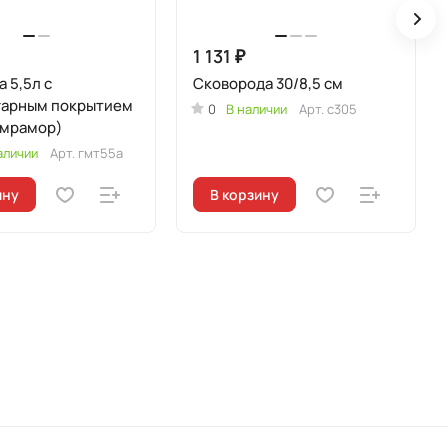
1 131 ₽
 5,5л с
Сковорода 30/8,5 см
гарным покрытием
0
В наличии
Арт.
с305
 мрамор)
аличии
Арт.
гмт55а
ину
В корзину