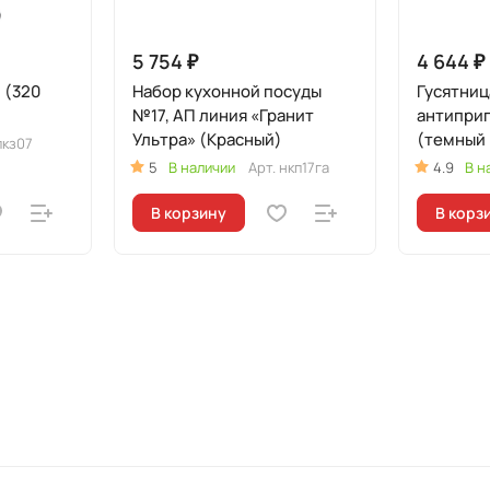
5 754 ₽
4 644 ₽
л (320
Набор кухонной посуды
Гусятница
№17, АП линия «Гранит
антипри
Ультра» (Красный)
(темный
пкз07
5
В наличии
Арт.
нкп17га
4.9
В н
В корзину
В корз