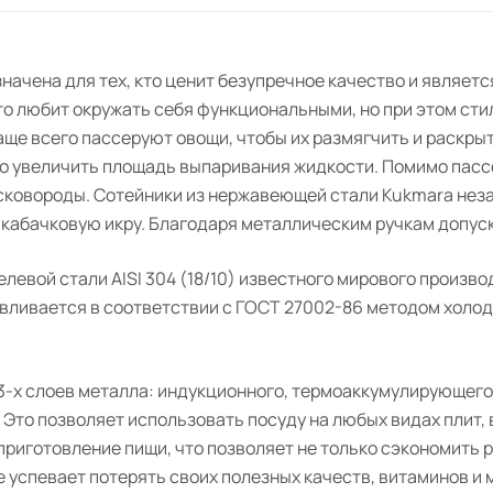
ачена для тех, кто ценит безупречное качество и являет
кто любит окружать себя функциональными, но при этом ст
ще всего пассеруют овощи, чтобы их размягчить и раскрыт
о увеличить площадь выпаривания жидкости. Помимо пассе
 сковороды. Сотейники из нержавеющей стали Kukmara неза
 кабачковую икру. Благодаря металлическим ручкам допус
левой стали AISI 304 (18/10) известного мирового произв
ливается в соответствии с ГОСТ 27002-86 методом холод
 3-х слоев металла: индукционного, термоаккумулирующего
Это позволяет использовать посуду на любых видах плит, 
риготовление пищи, что позволяет не только сэкономить ра
 не успевает потерять своих полезных качеств, витаминов 