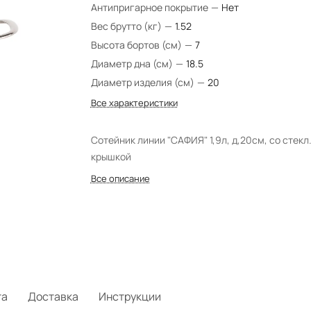
Антипригарное покрытие
—
Нет
Вес брутто (кг)
—
1.52
Высота бортов (см)
—
7
Диаметр дна (см)
—
18.5
Диаметр изделия (см)
—
20
Все характеристики
Сотейник линии "САФИЯ" 1,9л, д,20см, со стекл
крышкой
Все описание
та
Доставка
Инструкции