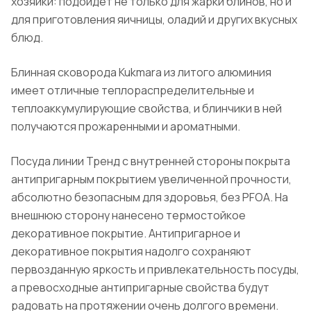
хозяйки: подойдет не только для жарки блинов, но и
для приготовления яичницы, оладий и других вкусных
блюд.
Блинная сковорода Kukmara из литого алюминия
имеет отличные теплораспределительные и
теплоаккумулирующие свойства, и блинчики в ней
получаются прожаренными и ароматными.
Посуда линии Тренд с внутренней стороны покрыта
антипригарным покрытием увеличенной прочности,
абсолютно безопасным для здоровья, без PFOA. На
внешнюю сторону нанесено термостойкое
декоративное покрытие. Антипригарное и
декоративное покрытия надолго сохраняют
первозданную яркость и привлекательность посуды,
а превосходные антипригарные свойства будут
радовать на протяжении очень долгого времени.