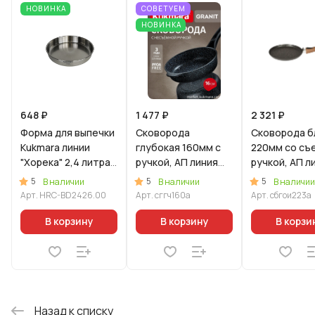
НОВИНКА
СОВЕТУЕМ
НОВИНКА
648 ₽
1 477 ₽
2 321 ₽
Форма для выпечки
Сковорода
Сковорода б
Kukmara линии
глубокая 160мм с
220мм со съ
"Хорека" 2,4 литра,
ручкой, АП линия
ручкой, АП л
диаметром 26см
«ГРАНИТ» (черный)
"Гранит Ульт
5
5
5
В наличии
В наличии
В наличии
Индукционна
Арт.
HRC-BD2426.00
Арт.
сггч160а
Арт.
сбгои223а
(оригинальн
В корзину
В корзину
В корзи
Назад к списку