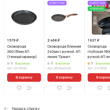
СОВЕТУЕМ
СОВЕТУЕМ
НОВИНКА
1 579 ₽
2 468 ₽
1 627 ₽
Сковорода
Сковорода блинная
Сковорода
260/35мм АП
240мм с ручкой, АП
глубокая 180
(темный мрамор)
линия "Гранит
ручкой,АП л
Ультра
"Гранит" (че
0
0
5
В наличии
В наличии
В наличии
Индукционная"
Арт.
смт260а
Арт.
сбгоиш242а
Арт.
сггч180а
(Оригинальный)
В корзину
В корзину
В корзи
Назад к списку