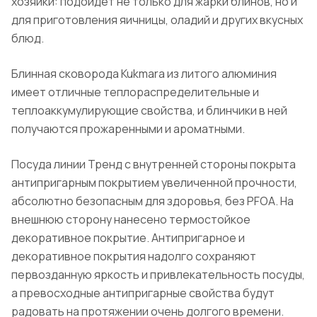
хозяйки: подойдет не только для жарки блинов, но и
для приготовления яичницы, оладий и других вкусных
блюд.
Блинная сковорода Kukmara из литого алюминия
имеет отличные теплораспределительные и
теплоаккумулирующие свойства, и блинчики в ней
получаются прожаренными и ароматными.
Посуда линии Тренд с внутренней стороны покрыта
антипригарным покрытием увеличенной прочности,
абсолютно безопасным для здоровья, без PFOA. На
внешнюю сторону нанесено термостойкое
декоративное покрытие. Антипригарное и
декоративное покрытия надолго сохраняют
первозданную яркость и привлекательность посуды,
а превосходные антипригарные свойства будут
радовать на протяжении очень долгого времени.