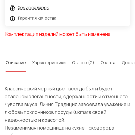
Хочу в подарок
Гарантия качества
Комплектация изделий может быть изменена
Описание
Характеристики
Отзывы (2)
Оплата
Доста
Классический черный цвет всегда был и будет
эталоном элегантности, сдержанности и отменного
чувства вкуса. Линия Традиция завоевала уважение и
любовь поклонников посуды Kukmara своей
надежностью и красотой.
Незаменимая помощница на кухне - сковорода