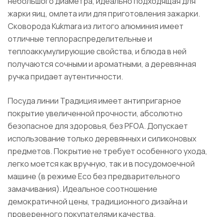
небольшого диаметра, идеально подходящая для
жарки яиц, омлета или для приготовления зажарки.
Сковорода Kukmara из литого алюминия имеет
отличные теплораспределительные и
теплоаккумулирующие свойства, и блюда в ней
получаются сочными и ароматными, а деревянная
ручка придает аутентичности.
Посуда линии Традиция имеет антипригарное
покрытие увеличенной прочности, абсолютно
безопасное для здоровья, без PFOA. Допускает
использование только деревянных и силиконовых
предметов. Покрытие не требует особенного ухода,
легко моется как вручную, так и в посудомоечной
машине (в режиме Eco без предварительного
замачивания). Идеальное соотношение
демократичной цены, традиционного дизайна и
проверенного покупателями качества.