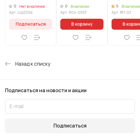
(ристретто)
винтом
1000мл
0
0
5
Нет в наличии
В наличии
В наличии
Арт.
сср220а
Арт.
R04-29ST
Арт.
ФП-02
Подписаться
В корзину
В корзи
Назад к списку
Подписаться
на новости и акции
Подписаться