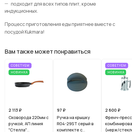
подходит для всех типов плит, кроме
индукционных.
Процесс приготовления еды приятнее вместе с
посудой Kukmara!
Вам также может понравиться
СОВЕТУЕМ
СОВЕТУЕМ
НОВИНКА
НОВИНКА
2 113 ₽
97 ₽
2 600 ₽
Сковорода 220мм с
Ручка на крышку
Френч-пресс
ручкой, АП линия
R04-29ST серый в
комбиниров
"Стелла"
комплекте с
(нерж/стекл