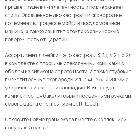
придает изделиям элегантность и подчеркивает
стиль. Окрашенное дно кастрюль и сковород не
потемнеет в процессе мойки в посудомоечной
машине, а также защитит стеклокерамическую
поверх-ность от царапин.
Ассортимент линейки – это кастрюли 3,2л, 4,2л, 5,2л
в комплекте с плоскими стеклянными крышками с
ободом из силикона серого цвета, а также глубокие
вме-стительные сковороды 220, 240, 260 и 280мм с
увеличенной рабочей площадью. Вся посуда
комплектуется бакелитовыми несъемными ручками
серого цвета с по-крытием soft-touch.
Откройте новые грани вкуса вместе с коллекцией
посуды «Стелла»!