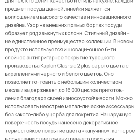
для тех, кто ценит качество и стиль на кухне. Каждый
предмет посуды данной линейки являет-ся
воплощением высокого качества и инновационного
дизайна. Узор на внешних прямых бортах посуды
образует ряд замкнутых колонн. Стильный дизайн –
не единственное преимущество коллекции. В новом
продукте используется инноваци-онное 6-ти
слойное антипригарное покрытие турецкого
производства Kaplon Clas-sic 2 plus серого цвета с
вкраплениями черного и белого цветов. Оно
позволяет го-товить с небольшим количеством
масла и выдерживает до 16 000 циклов приготов-
ления благодаря своей износоустойчивости. Можно
использовать неострые метал-лические аксессуары
без какого-либо ущерба для покрытия. На наружную
поверх-ность посуды нанесено декоративное
термостойкое покрытие цвета «капучино», ко-торое
в сочетании с цветом внутреннего покрытия