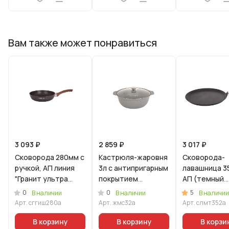
Вам также может понравиться
3 093 ₽
2 859 ₽
3 017 ₽
Сковорода 280мм с
Кастрюля-жаровня
Сковорода-
ручкой, АП линия
3л с антипригарным
лавашница 35
"Гранит ультра
покрытием
АП (темный
индукционная"
(светлый мрамор)
мрамор) со
0
0
5
В наличии
В наличии
В наличии
(Синий)
со стеклянной
съемной руч
Арт.
сггиш280а
Арт.
жмс32а
Арт.
слмт352а
крышкой
В корзину
В корзину
В корзи