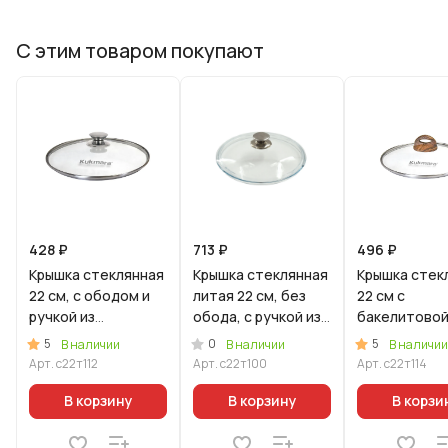
С этим товаром покупают
428 ₽
713 ₽
496 ₽
Крышка стеклянная
Крышка стеклянная
Крышка стек
22 см, с ободом и
литая 22 см, без
22 см с
ручкой из
обода, с ручкой из
бакелитово
нерж.стали, деколь
нерж.стали
ручкой
5
0
5
В наличии
В наличии
В наличии
серая
Арт.
с22т112
Арт.
с22т100
Арт.
с22т114
В корзину
В корзину
В корзи