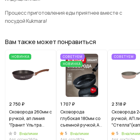
Процесс приготовления еды приятнее вместе с
посудой Kukmara!
Вам также может понравиться
НОВИНКА
СОВЕТУЕМ
СОВЕТУЕМ
НОВИНКА
2 750 ₽
1 707 ₽
2 318 ₽
Сковорода 260мм с
Сковорода
Сковорода 2
ручкой, ап линия
глубокая 180мм со
ручкой, АП л
"Гранит Ультра
съемной ручкой,АП
"Стелла"(ка
Индукционная"
линия "Гранит"
0
5
5
В наличии
В наличии
В наличии
(синий)
(черный)
Арт.
сггиш260а
Арт.
сггч182а
Арт.
сск240а