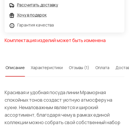
Рассчитать доставку
Хочу в подарок
Гарантия качества
Комплектация изделий может быть изменена
Описание
Характеристики
Отзывы (1)
Оплата
Доста
Красивая и удобная посуда линии Мраморная
спокойных тонов создаст уютную атмосферу на
кухне. Немаловажным является и широкий
ассортимент, благодаря чему в рамках единой
коллекции можно собрать свой собственный набор