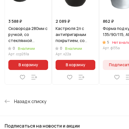
3 588 ₽
2 089 ₽
862 ₽
Сковорода 280мм с
Кастрюля 2л с
Форма под к
ручкой, со
антипригарным
135/90/115, А
стеклянной
покрытием, со
5
Нет в нал
крышкой, АП линия
стеклянной
Арт.
ф135а
0
0
В наличии
В наличии
"Стелла"
крышкой.
Арт.
сср281а
Арт.
к22а
(ристретто)
В корзину
В корзину
Подписа
Назад к списку
Подписаться
на новости и акции