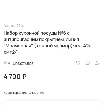
Арт.
нкп06мт
Набор кухонной посуды №6 с
антипригарным покрытием, линия
"Мраморная" (темный мрамор): кмт42а,
смт24
0
Нет отзывов
4 700 ₽
Характеристики
Описание