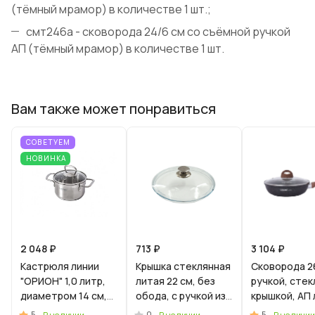
(тёмный мрамор) в количестве 1 шт.;
смт246а - сковорода 24/6 см со съёмной ручкой
АП (тёмный мрамор) в количестве 1 шт.
Вам также может понравиться
СОВЕТУЕМ
НОВИНКА
2 048 ₽
713 ₽
3 104 ₽
Кастрюля линии
Крышка стеклянная
Сковорода 2
"ОРИОН" 1,0 литр,
литая 22 см, без
ручкой, сте
диаметром 14 см,
обода, с ручкой из
крышкой, АП 
со стеклянной
нерж.стали
"Гранит Ульт
5
0
5