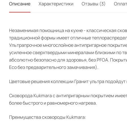
Описание
Характеристики
Отзывы (3)
Опла
Незаменимая помощница на кухне - классическая сков
традиционной формы имеет отличные теплораспредели
Ультрапрочное многослойное антипригарное покрытие
усиленное сверхтвердыми минералами близкими по тве
абсолютно безопасно для здоровья, без PFOA. Покрыти
Eco без предварительного замачивания).
Цветовые решения коллекции Гранит ультра подойдут 
Сковорода Kukmara с антипригарным покрытием имеет 
более быстрого и равномерного нагрева.
Преимущества сковороды Kukmara: