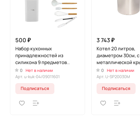
500 ₽
3 743 ₽
Набор кухонных
Кoтeл 20 литров,
принадлежностей из
диаметром 30см, с
силикона 9 предметов
металлической кр
"Белый" (Уцененный товар)
(Уцененный товар
0
Нет в наличии
0
Нет в наличии
Арт.
u-kuk-04/09011601
Арт.
U-SP20030M
Подписаться
Подписаться