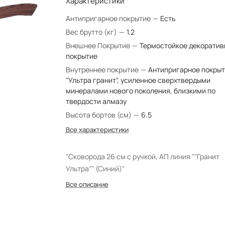
Характеристики
Антипригарное покрытие
—
Есть
Вес брутто (кг)
—
1.2
Внешнее Покрытие
—
Термостойкое декоратив
покрытие
Внутреннее покрытие
—
Антипригарное покры
"Ультра гранит", усиленное сверхтвердыми
минералами нового поколения, близкими по
твердости алмазу
Высота бортов (см)
—
6.5
Все характеристики
"Сковорода 26 см с ручкой, АП линия ""Гранит
Ультра"" (Синий)"
Все описание