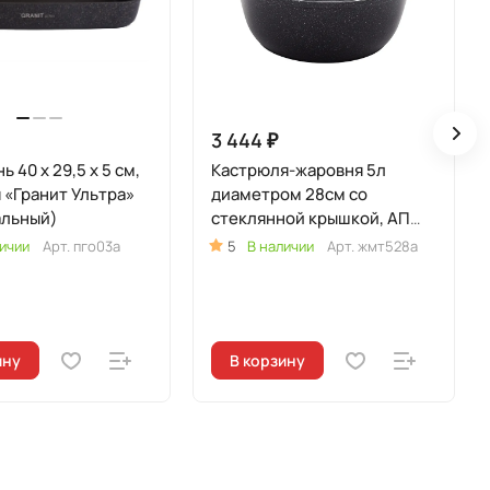
3 444 ₽
 40 x 29,5 x 5 см,
Кастрюля-жаровня 5л
 «Гранит Ультра»
диаметром 28см со
альный)
стеклянной крышкой, АП
(темный мрамор)
ичии
Арт.
пго03а
5
В наличии
Арт.
жмт528а
ину
В корзину