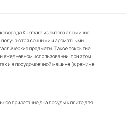
Сковорода Kukmara из литого алюминия
й получаются сочными и ароматными.
таллические предметы. Такое покрытие,
ри ежедневном использовании, при этом
 так и в посудомоечной машине (в режиме
ное прилегание дна посуды к плите для