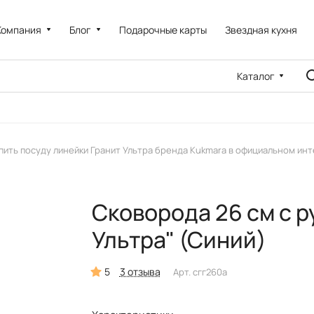
Компания
Блог
Подарочные карты
Звездная кухня
Каталог
пить посуду линейки Гранит Ультра бренда Kukmara в официальном ин
Сковорода 26 см с р
Ультра" (Синий)
5
3 отзыва
Арт.
сгг260а