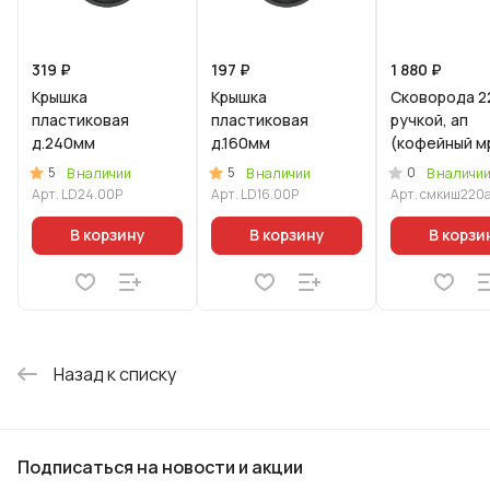
319 ₽
197 ₽
1 880 ₽
Крышка
Крышка
Сковорода 2
пластиковая
пластиковая
ручкой, ап
д.240мм
д.160мм
(кофейный м
линия "Мрам
5
5
0
В наличии
В наличии
В наличи
Индукционна
Арт.
LD24.00P
Арт.
LD16.00P
Арт.
смкиш220
В корзину
В корзину
В корзи
Назад к списку
Подписаться
на новости и акции