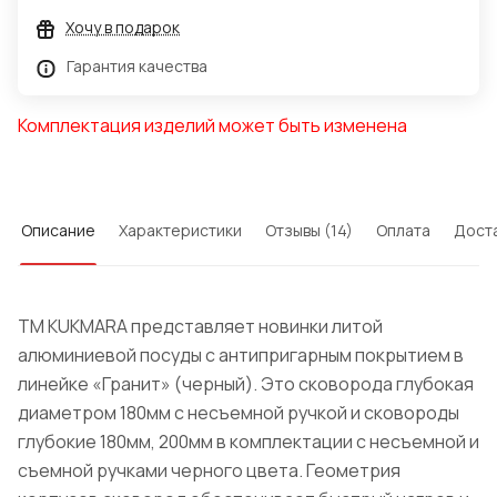
Хочу в подарок
Гарантия качества
Комплектация изделий может быть изменена
Описание
Характеристики
Отзывы (14)
Оплата
Дост
ТМ KUKMARA представляет новинки литой
алюминиевой посуды с антипригарным покрытием в
линейке «Гранит» (черный). Это сковорода глубокая
диаметром 180мм с несъемной ручкой и сковороды
глубокие 180мм, 200мм в комплектации с несъемной и
съемной ручками черного цвета. Геометрия