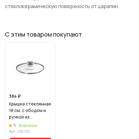
стеклокерамическую поверхность от царапин.
С этим товаром покупают
384 ₽
Крышка стеклянная
18 см, с ободом и
ручкой из
нерж.стали, деколь
5
В наличии
серая
Арт.
с18т112