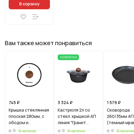
В корзину
Вам также может понравиться
НОВИНКА
745 ₽
3 324 ₽
1 579 ₽
Крышка стеклянная
Кастрюля 2л со
Сковорода
плоская 280мм, с
стекл. крышкой АП
260/35мм АП
ободом и
линия "Гранит
(темный мра
пароотводом из
Ультра
0
0
0
В наличии
В наличии
В наличи