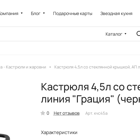
Компания
Блог
Подарочные карты
Звездная кухня
Каталог
a - Кастрюли и жаровни
Кастрюля 4,5л со стеклянной крышкой, АП 
Кастрюля 4,5л со с
линия "Грация" (че
0
Нет отзывов
Арт.
кчс45а
Характеристики