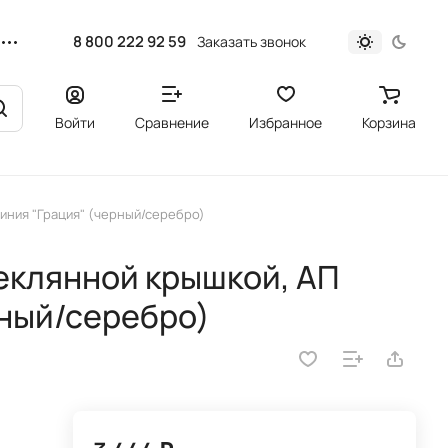
8 800 222 92 59
Заказать звонок
Войти
Сравнение
Избранное
Корзина
линия "Грация" (черный/серебро)
теклянной крышкой, АП
рный/серебро)