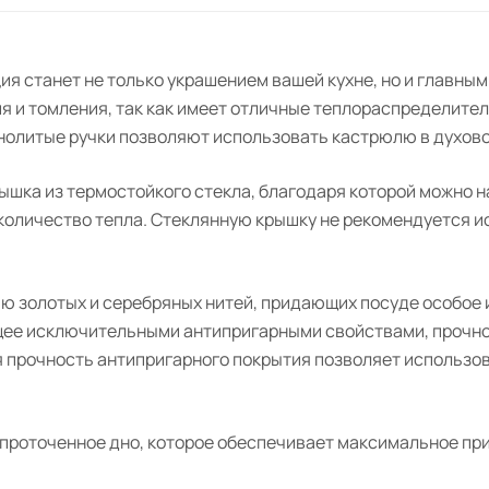
ия станет не только украшением вашей кухне, но и главны
я и томления, так как имеет отличные теплораспределите
нолитые ручки позволяют использовать кастрюлю в духов
шка из термостойкого стекла, благодаря которой можно н
 количество тепла. Стеклянную крышку не рекомендуется и
 золотых и серебряных нитей, придающих посуде особое из
ее исключительными антипригарными свойствами, прочно
я прочность антипригарного покрытия позволяет использо
роточенное дно, которое обеспечивает максимальное прил