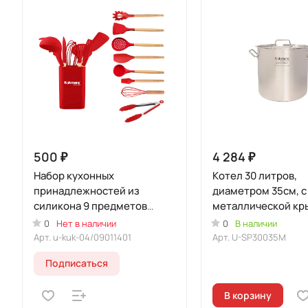
500 ₽
4 284 ₽
Набор кухонных
Кoтeл 30 литров,
принадлежностей из
диаметром 35см, с
силикона 9 предметов
металлической кр
Красный (Уцененный товар)
(Уцененный товар
0
Нет в наличии
0
В наличии
Арт.
u-kuk-04/09011401
Арт.
U-SP30035M
Подписаться
В корзину