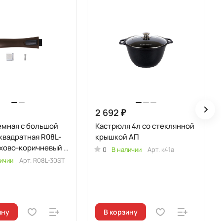
2 692 ₽
емная с большой
Кастрюля 4л со стеклянной
квадратная R08L-
крышкой АП
хово-коричневый в
0
В наличии
Арт.
к41а
е с экраном
ичии
Арт.
R08L-30ST
ину
В корзину