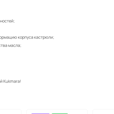
ностей;
формацию корпуса кастрюли;
тва масла;
й Kukmara!