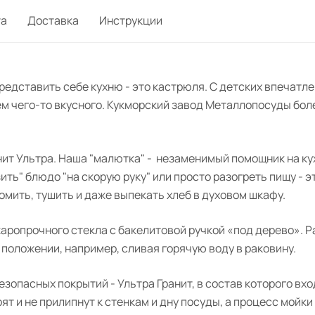
та
Доставка
Инструкции
едставить себе кухню - это кастрюля. С детских впечатле
м чего-то вкусного. Кукморский завод
Металлопосуды
боле
нит
Ультра. Наша "малютка" -
незаменимый помощник на кух
ть" блюдо "на скорую руку" или просто разогреть пищу - эт
омить, тушить и даже выпекать хлеб в духовом шкафу.
жаропрочного стекла с бакелитовой ручкой «под дерево». 
 положении, например, сливая горячую воду в раковину.
безопасных покрытий - Ультра
Гранит
, в состав которого в
ят и не прилипнут к стенкам и дну посуды, а процесс мойки