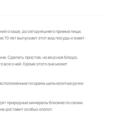
ний о каше, до сегодняшнего приема пищи,
е 70 лет выпускает этот вид посуды и знает
не. Сделать простое, но вкусное блюдо,
о все о ней. Кроме этого она может
Расположенные по краям цельнолитые ручки
ходят природные минералы близкие по своим
 не доставит особых хлопот.