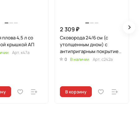
2 309 ₽
 плова 4,5 л со
Сковорода 24/6 см (с
ной крышкой АП
утолщенным дном) с
антипригарным покрытием,
ичии
Арт.
к47а
с ручкой, со стеклянной
0
В наличии
Арт.
с242а
крышкой
ину
В корзину