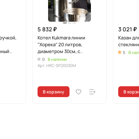
5 832 ₽
3 021 ₽
ручкой,
Котел Kukmara линии
Казан для
"Хорека" 20 литров,
стеклян
нный
диаметром 30см, с
5
В нал
металлической крышкой
0
В наличии
Арт.
HRC-SP20030M
В корзину
В корз