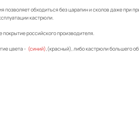
ия позволяет обходиться без царапин и сколов даже при 
ксплуатации кастрюли.
е покрытие российского производителя.
гие цвета -
(
синий
)
,(
красный
),
либо кастрюли большего о