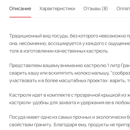
Описание
Характеристики
Отзывы (8)
Опла
Традиционный вид посуды, без которого невозможно пр
она, несомненно, ассоциируется у каждого с ощущение
толк в изготовлении качественных кастрюль.
Представляем вашему вниманию кастрюлю 1 литр
Гра
сварить кашу или вскипятить молоко малышу, "сообрази
участвовать и в более масштабных проектах: варить, т
Кастрюля идет в комплекте
с прозрачной крышкой из 
кастрюли
удобны для захвата и удержания ее в любом
Посуда
имеет одно из самых прочных и экологически 
свойствам граниту.
Благодаря ему, продукты не пригор