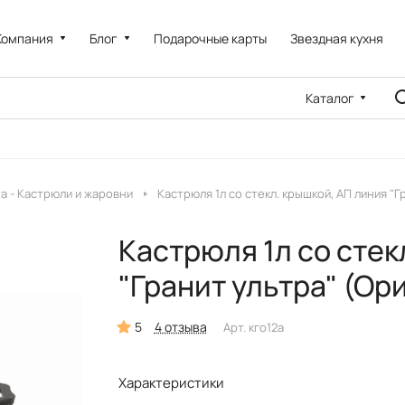
Компания
Блог
Подарочные карты
Звездная кухня
Каталог
a - Кастрюли и жаровни
Кастрюля 1л со стекл. крышкой, АП линия "
Кастрюля 1л со стек
"Гранит ультра" (О
5
4 отзыва
Арт.
кго12а
Характеристики