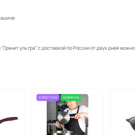
 машине
 "
Гранит
ультра
" с доставкой по России от двух дней можн
СОВЕТУЕМ
НОВИНКА