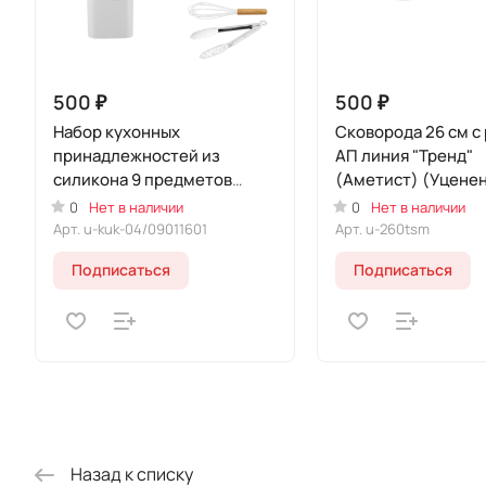
500 ₽
500 ₽
Набор кухонных
Cкoворода 26 см с 
принадлежностей из
АП линия "Тренд"
силикона 9 предметов
(Аметист) (Уцене
"Белый" (Уцененный товар)
товар)
0
Нет в наличии
0
Нет в наличии
Арт.
u-kuk-04/09011601
Арт.
u-260tsm
Подписаться
Подписаться
Назад к списку