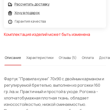
Рассчитать доставку
Хочу в подарок
Гарантия качества
Комплектация изделий может быть изменена
Описание
Характеристики
Отзывы (5)
Оплата
Доста
Фартук "Правила кухни" 70х90 с двойным карманом и
регулируемой бретелью, выполнен из рогожки 160
гр./кв.м. Практичный и простой в уходе. Рогожка -
хлопчатобумажная плотная ткань, обладает
износостойкостью, низкой сминаемостью.