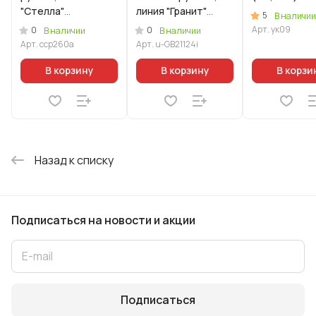
"Стелла"
линия "Гранит"
5
В наличии
(ристретто)
(черный) индукция
Арт.
ук09
0
0
В наличии
В наличии
(Уцененный товар)
Арт.
сср260а
Арт.
u-GB21124i
В корзину
В корзину
В корзи
Назад к списку
Подписаться
на новости и акции
Подписаться