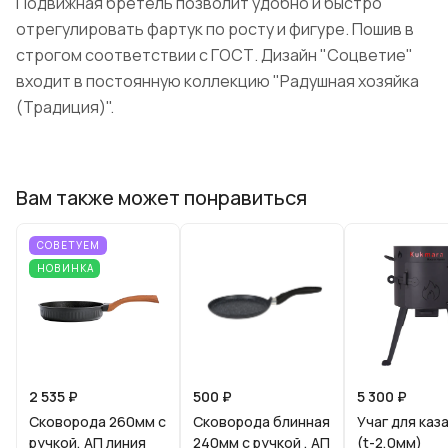
Подвижная бретель позволит удобно и быстро
отрегулировать фартук по росту и фигуре. Пошив в
строгом соответствии с ГОСТ. Дизайн "Соцветие"
входит в постоянную коллекцию "Радушная хозяйка
(Традиция)".
Вам также может понравиться
СОВЕТУЕМ
НОВИНКА
2 535 ₽
500 ₽
5 300 ₽
Сковорода 260мм с
Скoворода блинная
Учаг для каз
ручкой, АП линия
240мм с ручкой , АП
(t-2,0мм)