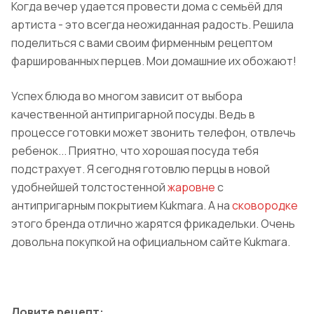
Когда вечер удается провести дома с семьёй для
артиста - это всегда неожиданная радость. Решила
поделиться с вами своим фирменным рецептом
фаршированных перцев. Мои домашние их обожают!
Успех блюда во многом зависит от выбора
качественной антипригарной посуды. Ведь в
процессе готовки может звонить телефон, отвлечь
ребенок... Приятно, что хорошая посуда тебя
подстрахует. Я сегодня готовлю перцы в новой
удобнейшей толстостенной
жаровне
с
антипригарным покрытием Kukmara. А на
сковородке
этого бренда отлично жарятся фрикадельки. Очень
довольна покупкой на официальном сайте Kukmara.
Ловите рецепт: