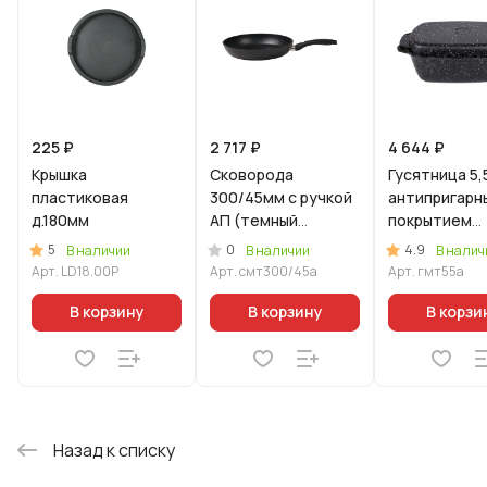
225 ₽
2 717 ₽
4 644 ₽
Крышка
Сковорода
Гусятница 5,5
пластиковая
300/45мм с ручкой
антипригарн
д.180мм
АП (темный
покрытием
мрамор)
(темный мра
5
0
4.9
В наличии
В наличии
В налич
Арт.
LD18.00P
Арт.
смт300/45а
Арт.
гмт55а
В корзину
В корзину
В корзи
Назад к списку