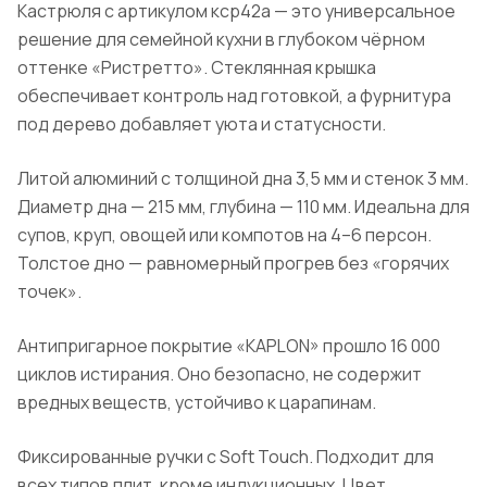
Кастрюля с артикулом кср42а — это универсальное
решение для семейной кухни в глубоком чёрном
оттенке «Ристретто». Стеклянная крышка
обеспечивает контроль над готовкой, а фурнитура
под дерево добавляет уюта и статусности.
Литой алюминий с толщиной дна 3,5 мм и стенок 3 мм.
Диаметр дна — 215 мм, глубина — 110 мм. Идеальна для
супов, круп, овощей или компотов на 4–6 персон.
Толстое дно — равномерный прогрев без «горячих
точек».
Антипригарное покрытие «KAPLON» прошло 16 000
циклов истирания. Оно безопасно, не содержит
вредных веществ, устойчиво к царапинам.
Фиксированные ручки с Soft Touch. Подходит для
всех типов плит, кроме индукционных. Цвет