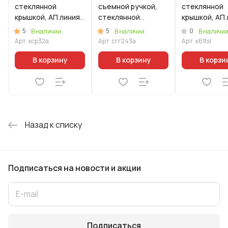
стеклянной
съемной ручкой,
стеклянной
крышкой, АП линия
стеклянной
крышкой, АП 
"Стелла"
крышкой, АП линия
"Тренд" (Лай
5
5
0
В наличии
В наличии
В наличи
(ристретто)
"Гранит ультра"
Арт.
кср32а
Арт.
сгг243а
Арт.
к61tsl
(Синий)
В корзину
В корзину
В корзи
Назад к списку
Подписаться
на новости и акции
Подписаться