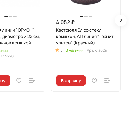
4 052 ₽
я линии "ОРИОН"
Кастрюля 6л со стекл.
а, диаметром 22 см,
крышкой, АП линия "Гранит
янной крышкой
ультра" (Красный)
ичии
5
В наличии
Арт.
кга62а
CA4522G
ину
В корзину