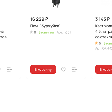
16 229 ₽
3 143 ₽
Печь "буржуйка"
Кастрюл
из
4,5 литр
0
В наличии
Арт.
пб01
етов
со стекл
5
В нал
Арт.
ORN-
В корзину
В корз