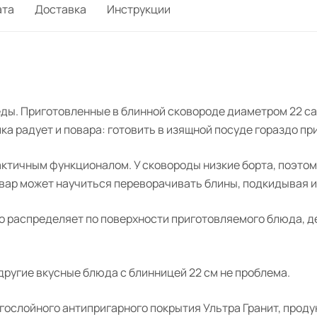
ата
Доставка
Инструкции
 еды. Приготовленные в блинной сковороде диаметром 22 
а радует и повара: готовить в изящной посуде гораздо пр
рактичным функционалом. У сковороды низкие борта, поэто
вар может научиться переворачивать блины, подкидывая и
но распределяет по поверхности приготовляемого блюда, 
 другие вкусные блюда с блинницей 22 см не проблема.
огослойного антипригарного покрытия Ультра
Гранит
, прод