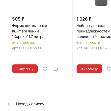
505 ₽
1 926 ₽
Форма для выпечки
Набор кухонных
Kukmara линии
принадлежностей 
"Хорека" 1,7 литра,
силикона 9 предм
диаметром 22см
Светлый мрамор
5
В наличии
0
В наличии
Арт.
HRC-BD1722.00
Арт.
kuk-04/09011041
В корзину
В корзину
Назад к списку