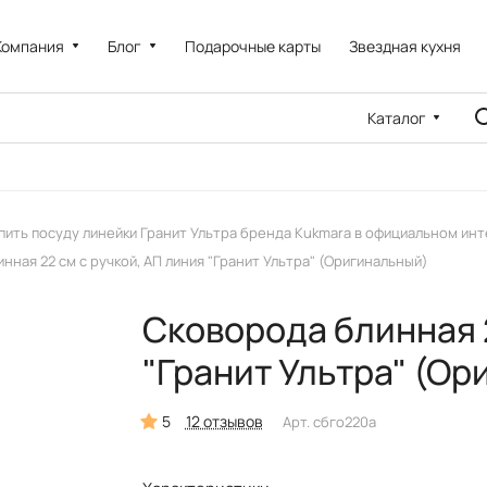
Компания
Блог
Подарочные карты
Звездная кухня
Каталог
пить посуду линейки Гранит Ультра бренда Kukmara в официальном ин
нная 22 см с ручкой, АП линия "Гранит Ультра" (Оригинальный)
Сковорода блинная 2
"Гранит Ультра" (О
5
12 отзывов
Арт.
сбго220а