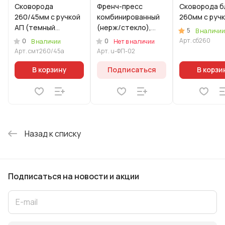
Сковорода
Фрeнч-пресс
Сковорода б
260/45мм с ручкой
комбинированный
260мм с руч
АП (темный
(нерж/стекло),
5
В наличии
мрамор)
1000мл (Уцененный
Арт.
сб260
0
0
В наличии
Нет в наличии
товар)
Арт.
смт260/45а
Арт.
u-ФП-02
В корзину
Подписаться
В корзи
Назад к списку
Подписаться
на новости и акции