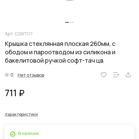
Арт.
С26П117
Крышка стеклянная плоская 260мм, с
ободом и пароотводом из силикона и
бакелитовой ручкой софт-тач цв
0
Нет отзывов
711 ₽
Характеристики
В наличии