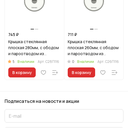
745 ₽
711 ₽
Крышка стеклянная
Крышка стеклянная
плоская 280мм, с ободом
плоская 260мм, с ободом
и пароотводом из
и пароотводом из
силикона и бакелитовой
силикона и бакелитовой
5
0
В наличии
Арт.
С28П116
В наличии
Арт.
С26П116
ручкой софт-тач цв
ручкой соф-тач цв
В корзину
В корзину
Подписаться
на новости и акции