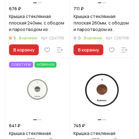
676 ₽
711 ₽
Крышка стеклянная
Крышка стеклянная
плоская 240мм, с ободом
плоская 260мм, с ободом
и пароотводом из
и пароотводом из
силикона и бакелитовой
силикона и бакелитовой
5
0
В наличии
Арт.
С24П116
В наличии
Арт.
С26П118
ручкой софт-тач цв
ручкой софт-тач цв
В корзину
В корзину
СОВЕТУЕМ
НОВИНКА
641 ₽
745 ₽
Крышка стеклянная
Крышка стеклянная