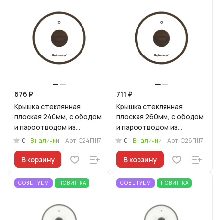
676 ₽
711 ₽
Крышка стеклянная
Крышка стеклянная
плоская 240мм, с ободом
плоская 260мм, с ободом
и пароотводом из
и пароотводом из
силикона и бакелитовой
силикона и бакелитовой
0
0
В наличии
Арт.
С24П117
В наличии
Арт.
С26П117
ручкой софт-тач цв
ручкой софт-тач цв
В корзину
В корзину
СОВЕТУЕМ
НОВИНКА
СОВЕТУЕМ
НОВИНКА