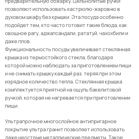
предварительную обжарку. Цельнолитые ручки
позволяют использовать кастрюлю-жаровню в
духовом шкафу без крышки. Эта посуда особенно
подойдет тем, кто часто готовит такие блюда, как
овощное рагу, аджапсандали, рататуй, чахохбили и
даже плов.
Функциональность посуды увеличивает стеклянная
крышка из термостойкого стекла, благодаря
которой можно наблюдать за приготовлением пищи
и не снимать крышку каждый раз, теряя при этом
изрядное количество тепла. Стеклянная крышка
комплектуется приятной на ощупь бакелитовой
ручкой, которая не нагревается при приготовлении
пищи.
Ультрапрочное многослойное антипригарное
покрытие ультра гранит позволяет использовать
даже неострые металлические предметы. Такое