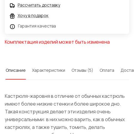
Рассчитать доставку
Хочу в подарок
Гарантия качества
Комплектация изделий может быть изменена
Описание
Характеристики
Отзывы (5)
Оплата
Доста
Кастрюля-жаровня в отличие от обычных кастрюль
имеют более низкие стенки и более широкое дно.
Такая конструкция делает эти изделия очень
универсальными: в них можно варить, как в обычных
кастрюлях, а также тушить, томить, делать