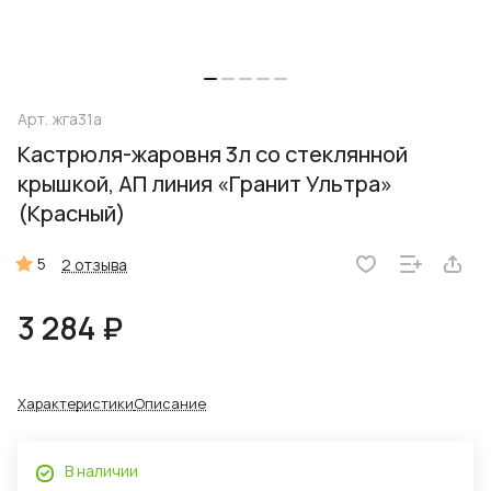
Арт.
жга31а
Кастрюля-жаровня 3л со стеклянной
крышкой, АП линия «Гранит Ультра»
(Красный)
5
2 отзыва
3 284 ₽
Характеристики
Описание
В наличии