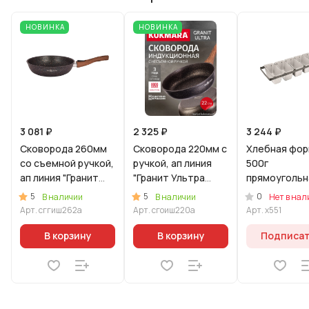
НОВИНКА
НОВИНКА
3 081 ₽
2 325 ₽
3 244 ₽
Сковорода 260мм
Сковорода 220мм с
Хлебная фо
со съемной ручкой,
ручкой, ап линия
500г
ап линия "Гранит
"Гранит Ультра
прямоугольна
Ультра
Индукционная"
ти секционна
5
5
0
В наличии
В наличии
Нет в нал
Индукционная"
(оригинальный)
ручками
Арт.
сггиш262а
Арт.
сгоиш220а
Арт.
х551
(синий)
В корзину
В корзину
Подписа